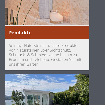
Produkte
Selmayr Natursteine - unsere Produkte.
Von Natursteinen über Sichtschutz,
Schmuck- & Schmiedezäune bis hin zu
Brunnen und Teichbau. Gestalten Sie mit
uns ihren Garten.