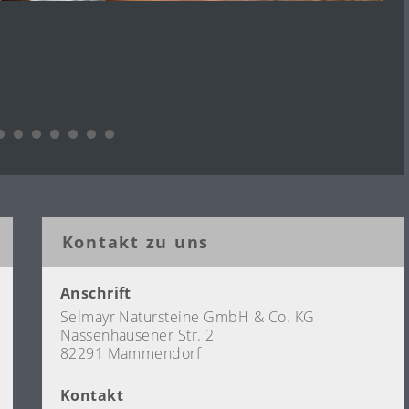
Kontakt zu uns
Anschrift
Selmayr Natursteine GmbH & Co. KG
Nassenhausener Str. 2
82291 Mammendorf
Kontakt