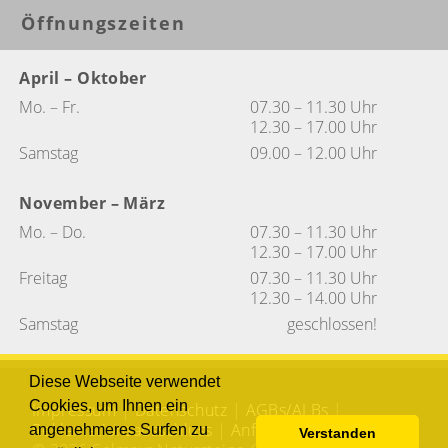
Öffnungszeiten
April – Oktober
Mo. – Fr.
07.30 – 11.30 Uhr
12.30 – 17.00 Uhr
Samstag
09.00 – 12.00 Uhr
November – März
Mo. – Do.
07.30 – 11.30 Uhr
12.30 – 17.00 Uhr
Freitag
07.30 – 11.30 Uhr
12.30 – 14.00 Uhr
Samstag
geschlossen!
Diese Webseite verwendet
Cookies, um Ihnen ein
Impressum
|
Datenschutz
|
AGBs/ALBs
|
Reklamationsausschluss
|
Anfahrt
|
Sitemap
angenehmeres Surfen zu
Verstanden