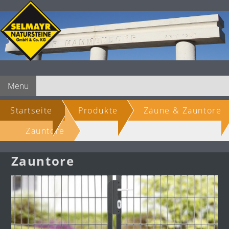
Menu
Startseite
Produkte
Zäune & Zauntore
Zauntore
Zauntore