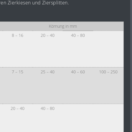
en Zierkiesen und Ziersplitten.
Körnung in mm
8 – 16
20 – 40
40 – 80
7 – 15
25 – 40
40 – 60
100 – 250
20 – 40
40 – 80