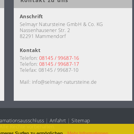
Anschrift
Selmayr Natursteine GmbH & Co. KG
Nassenhausener Str. 2
82291 Mammendorf
Kontakt
Telefon:
08145 / 99687-16
Telefon:
08145 / 99687-17
Telefax: 08145 / 99687-10
Mail: info@selmayr-natursteine.de
amationsausschluss
|
Anfahrt
|
Sitemap
lle Rechte vorbehalten.
hmeres Surfen zu ermöglichen.
Mehr Informationen