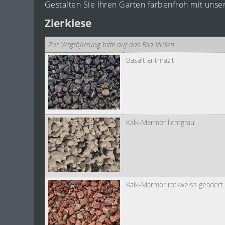
Gestalten Sie Ihren Garten farbenfroh mit unser
Zierkiese
Zur Vergrößerung bitte auf das Bild klicken
Basalt anthrazit
Kalk-Marmor lichtgrau
Kalk-Marmor rot-weiss geadert