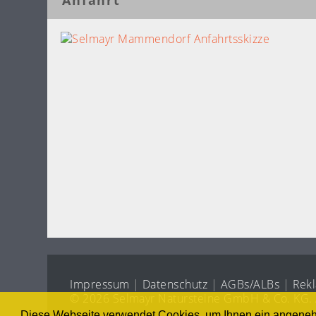
Impressum
|
Datenschutz
|
AGBs/ALBs
|
Rekl
© 2026 Selmayr Natursteine GmbH & Co. KG. A
Diese Webseite verwendet Cookies, um Ihnen ein angene