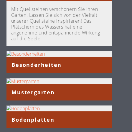
Mit Quellsteinen verschönern Sie Ihren
Garten. Lassen Sie sich von der Vielfalt
unserer Quellsteine inspirieren! Das
Plätschern des Wassers hat eine
angenehme und entspannende Wirkung
auf die Seele.
Besonderheiten
Mustergarten
Bodenplatten