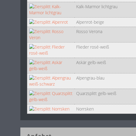
Kalk-Marmor lichtgrau
Alpenrot-beige
Rosso Verona
Flieder rosé-weiß
Askär gelb-weiß
Alpengrau-blau
Quarzsplitt gelb-weiß
Norrsken
Anfahrt