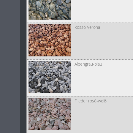
Rosso Verona
Alpengrau-blau
Flieder rosé-weiß