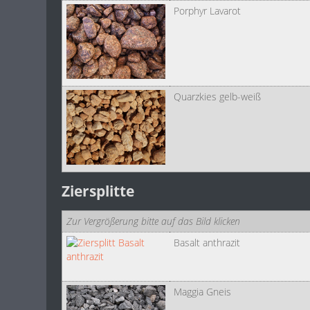
Porphyr Lavarot
Quarzkies gelb-weiß
Ziersplitte
Zur Vergrößerung bitte auf das Bild klicken
Basalt anthrazit
Maggia Gneis