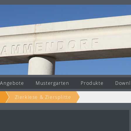
Angebote
Mustergarten
Produkte
Downl
e
Zierkiese & Ziersplitte