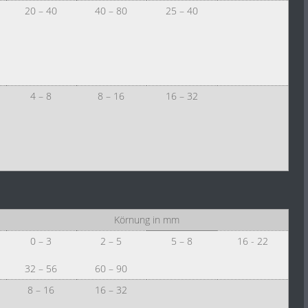
20 – 40
40 – 80
25 – 40
4 – 8
8 – 16
16 – 32
Körnung in mm
0 – 3
2 – 5
5 – 8
16 - 22
32 – 56
60 – 90
8 – 16
16 – 32